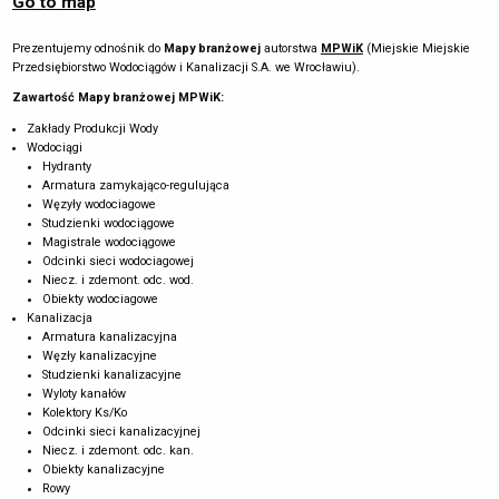
Go to map
Prezentujemy odnośnik do
Mapy branżowej
autorstwa
MPWiK
(Miejskie Miejskie
Przedsiębiorstwo Wodociągów i Kanalizacji S.A. we Wrocławiu).
Zawartość Mapy branżowej MPWiK:
Zakłady Produkcji Wody
Wodociągi
Hydranty
Armatura zamykająco-regulująca
Węzyły wodociagowe
Studzienki wodociągowe
Magistrale wodociągowe
Odcinki sieci wodociagowej
Niecz. i zdemont. odc. wod.
Obiekty wodociagowe
Kanalizacja
Armatura kanalizacyjna
Węzły kanalizacyjne
Studzienki kanalizacyjne
Wyloty kanałów
Kolektory Ks/Ko
Odcinki sieci kanalizacyjnej
Niecz. i zdemont. odc. kan.
Obiekty kanalizacyjne
Rowy