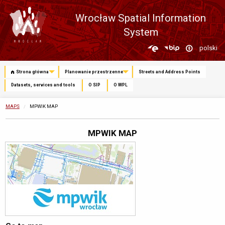
Wrocław Spatial Information
System
Zmień
polski
język
Strona główna
Planowanie przestrzenne
Streets and Address Points
Datasets, services and tools
O SIP
O WPL
MAPS
CURRENTLY:
MPWIK MAP
MPWIK MAP