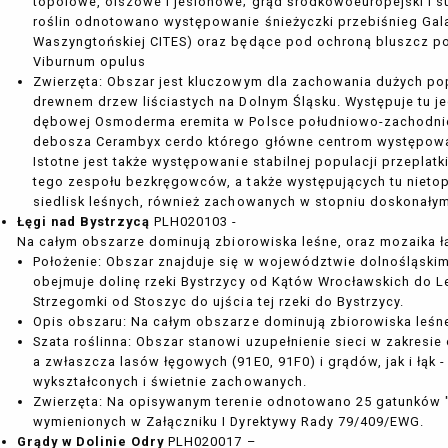
topolowe, olszowe i jesionowe; grąd środkowoeuropejski i s
roślin odnotowano występowanie śnieżyczki przebiśnieg Gal
Waszyngtońskiej CITES) oraz będące pod ochroną bluszcz pos
Viburnum opulus
Zwierzęta: Obszar jest kluczowym dla zachowania dużych p
drewnem drzew liściastych na Dolnym Śląsku. Występuje tu j
dębowej Osmoderma eremita w Polsce południowo-zachodniej,
debosza Cerambyx cerdo którego główne centrom występowani
Istotne jest także występowanie stabilnej populacji przepla
tego zespołu bezkręgowców, a także występujących tu nietope
siedlisk leśnych, również zachowanych w stopniu doskonały
Łęgi nad Bystrzycą
PLH020103 -
Na całym obszarze dominują zbiorowiska leśne, oraz mozaika łą
Położenie: Obszar znajduje się w województwie dolnośląskim
obejmuje dolinę rzeki Bystrzycy od Kątów Wrocławskich do Le
Strzegomki od Stoszyc do ujścia tej rzeki do Bystrzycy.
Opis obszaru: Na całym obszarze dominują zbiorowiska leśne,
Szata roślinna: Obszar stanowi uzupełnienie sieci w zakresie 
a zwłaszcza lasów łęgowych (91E0, 91F0) i grądów, jak i łąk -
wykształconych i świetnie zachowanych.
Zwierzęta: Na opisywanym terenie odnotowano 25 gatunków 
wymienionych w Załączniku I Dyrektywy Rady 79/409/EWG.
Grądy w Dolinie Odry
PLH020017 –