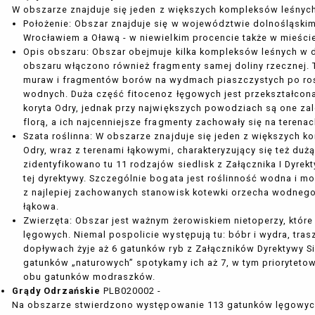
W obszarze znajduje się jeden z większych kompleksów leśnych 
Położenie: Obszar znajduje się w województwie dolnośląskim
Wrocławiem a Oławą - w niewielkim procencie także w mieści
Opis obszaru: Obszar obejmuje kilka kompleksów leśnych w 
obszaru włączono również fragmenty samej doliny rzecznej. T
muraw i fragmentów borów na wydmach piaszczystych po roś
wodnych. Duża część fitocenoz łęgowych jest przekształco
koryta Odry, jednak przy największych powodziach są one za
florą, a ich najcenniejsze fragmenty zachowały się na teren
Szata roślinna: W obszarze znajduje się jeden z większych k
Odry, wraz z terenami łąkowymi, charakteryzujący się też du
zidentyfikowano tu 11 rodzajów siedlisk z Załącznika I Dyrek
tej dyrektywy. Szczególnie bogata jest roślinność wodna i mo
z najlepiej zachowanych stanowisk kotewki orzecha wodnego T
łąkowa.
Zwierzęta: Obszar jest ważnym żerowiskiem nietoperzy, które
lęgowych. Niemal pospolicie występują tu: bóbr i wydra, traszk
dopływach żyje aż 6 gatunków ryb z Załączników Dyrektywy S
gatunków „naturowych” spotykamy ich aż 7, w tym prioryteto
obu gatunków modraszków.
Grądy Odrzańskie
PLB020002 -
Na obszarze stwierdzono występowanie 113 gatunków lęgowyc