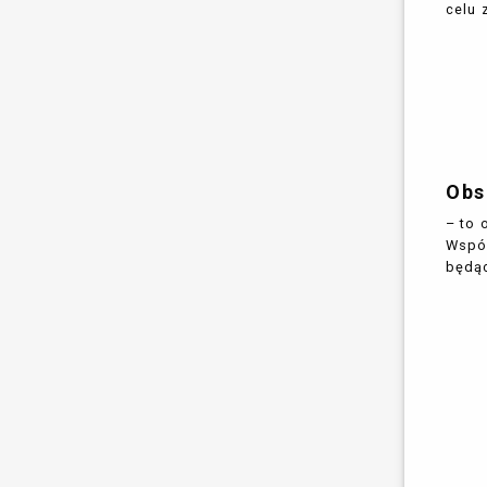
celu 
Obs
– to 
Wspól
będąc