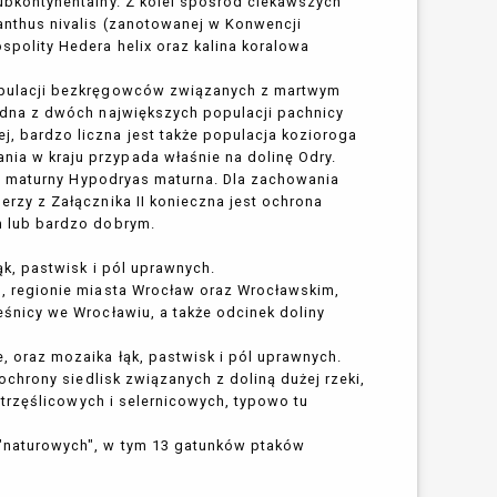
ubkontynentalny. Z kolei spośród ciekawszych
anthus nivalis (zanotowanej w Konwencji
polity Hedera helix oraz kalina koralowa
opulacji bezkręgowców związanych z martwym
edna z dwóch największych populacji pachnicy
 bardzo liczna jest także populacja kozioroga
a w kraju przypada właśnie na dolinę Odry.
tki maturny Hypodryas maturna. Dla zachowania
rzy z Załącznika II konieczna jest ochrona
m lub bardzo dobrym.
k, pastwisk i pól uprawnych.
, regionie miasta Wrocław oraz Wrocławskim,
śnicy we Wrocławiu, a także odcinek doliny
 oraz mozaika łąk, pastwisk i pól uprawnych.
ochrony siedlisk związanych z doliną dużej rzeki,
 trzęślicowych i selernicowych, typowo tu
"naturowych", w tym 13 gatunków ptaków