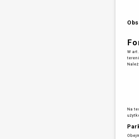
Obs
Fo
W art
teren
Należ
Na te
użytk
Par
Obejm