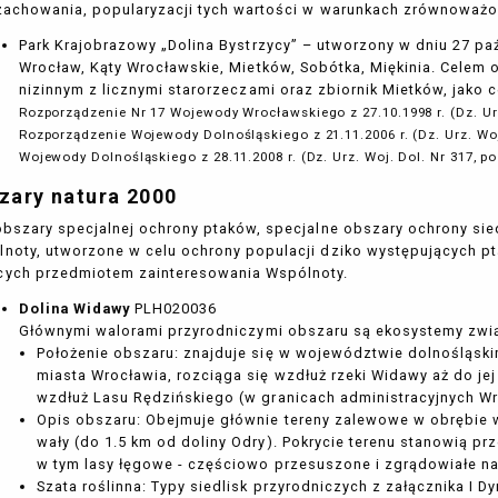
zachowania, popularyzacji tych wartości w warunkach zrównoważ
Park Krajobrazowy „Dolina Bystrzycy” – utworzony w dniu 27 paź
Wrocław, Kąty Wrocławskie, Mietków, Sobótka, Miękinia. Celem o
nizinnym z licznymi starorzeczami oraz zbiornik Mietków, jako
Rozporządzenie Nr 17 Wojewody Wrocławskiego z 27.10.1998 r. (Dz. Ur
Rozporządzenie Wojewody Dolnośląskiego z 21.11.2006 r. (Dz. Urz. Woj
Wojewody Dolnośląskiego z 28.11.2008 r. (Dz. Urz. Woj. Dol. Nr 317, po
zary natura 2000
obszary specjalnej ochrony ptaków, specjalne obszary ochrony sie
noty, utworzone w celu ochrony populacji dziko występujących pt
ych przedmiotem zainteresowania Wspólnoty.
Dolina Widawy
PLH020036
Głównymi walorami przyrodniczymi obszaru są ekosystemy zwią
Położenie obszaru: znajduje się w województwie dolnośląski
miasta Wrocławia, rozciąga się wzdłuż rzeki Widawy aż do jej 
wzdłuż Lasu Rędzińskiego (w granicach administracyjnych Wr
Opis obszaru: Obejmuje głównie tereny zalewowe w obrębie 
wały (do 1.5 km od doliny Odry). Pokrycie terenu stanowią p
w tym lasy łęgowe - częściowo przesuszone i zgrądowiałe 
Szata roślinna: Typy siedlisk przyrodniczych z załącznika I 