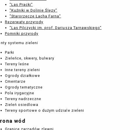
"Las Pracki"
"Kuźniki w Dolinie Ślęzy"
"Starorzecze Łacha Farna"
Rezerwaty przyrody
"Las Pilczycki im. prof. Dariusza Tarnawskiego"
Pomniki przyrody
nty systemu zieleni
Parki
Zieleńce, skwery, bulwary
Tereny leśne
Inne tereny zieleni
Ogrody działkowe
Cmentarze
Ogrody tematyczne
Pola irygacyjne
Tereny nadrzeczne
Zieleń osiedlowa
Tereny sportowe o dużym udziale zieleni
rona wód
Granice zarządów zlewni