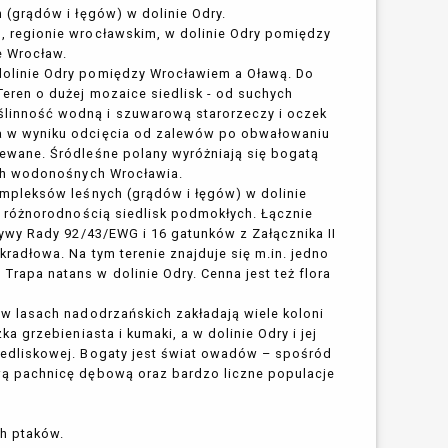
(grądów i łęgów) w dolinie Odry.
, regionie wrocławskim, w dolinie Odry pomiędzy
e Wrocław.
dolinie Odry pomiędzy Wrocławiem a Oławą. Do
eren o dużej mozaice siedlisk - od suchych
linność wodną i szuwarową starorzeczy i oczek
na w wyniku odcięcia od zalewów po obwałowaniu
lewane. Śródleśne polany wyróżniają się bogatą
ach wodonośnych Wrocławia.
ompleksów leśnych (grądów i łęgów) w dolinie
żą różnorodnością siedlisk podmokłych. Łącznie
tywy Rady 92/43/EWG i 16 gatunków z Załącznika II
kradłowa. Na tym terenie znajduje się m.in. jedno
rapa natans w dolinie Odry. Cenna jest też flora
 w lasach nadodrzańskich zakładają wiele koloni
a grzebieniasta i kumaki, a w dolinie Odry i jej
iedliskowej. Bogaty jest świat owadów – spośród
wą pachnicę dębową oraz bardzo liczne populacje
h ptaków.