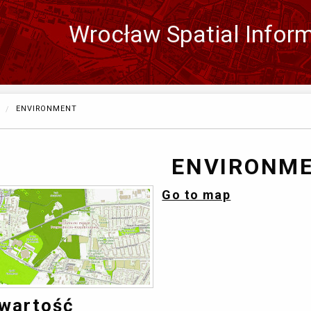
Wrocław Spatial Infor
Zmień
język
CURRENTLY:
ENVIRONMENT
ENVIRONM
Go to map
wartość