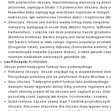
60% powierzchni obszaru. Najistotniejszą wartością są do
jesionowe, zajmujące blisko 1/3 powierzchni obszaru; duży u
Niewielkie płaty zajmują łęgi wierzbowo-topolowe w różnych s
nadrzeczne, łąki selernicowe (Cnidion dubii) i trzęślicowe (M
Zwierzęta: Obszar jest bardzo ważną ostoją fauny związanej 
nietoperzy występują tu nocek duży (Myotis myotis), łydkow
barbastellus), z płazów zaś duże populacje traszki grzebienia
(Bombina bombina). Bardzo bogaty jest świat bezkręgowców, 
tym bardzo istotne w skali całego regionu populacje przelatk
(Eriogaster catax), pachnicy dębowej (Osmoderma eremita),
czerwończyka nieparka (Lycaena dispar), a także gatunki czę
istotnym siedliskiem naturowych gatunków ryb.
Las Pilczycki
PLH020069 -
Obszar pełnił tradycyjnie funkcje lasu podmiejskiego.
Położenie obszaru: Obszar znajduje się w województwie doln
Pilczyckiego położony jest na peryferiach miasta Wrocław, u 
Opis obszaru: Tradycyjnie pełnił funkcje lasu podmiejskiego, 
dawnymi lasami łęgowymi doliny Odry, pomimo regularnie pr
chwili obecnej prawie 90 ha obszaru jest zajętych przez dobr
pozostałą część zajmują łąki kośne, trzcinowiska i szuwary.
Szata roślinna: Łącznie znamy stąd 7 siedlisk przyrodniczyc
obszaru. Kluczowe znaczenie dla obszaru mają łęgowe lasy