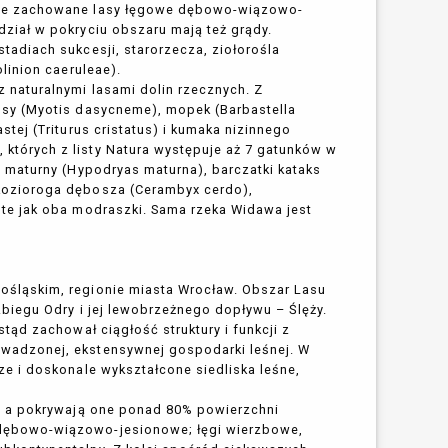
brze zachowane lasy łęgowe dębowo-wiązowo-
dział w pokryciu obszaru mają też grądy.
tadiach sukcesji, starorzecza, ziołorośla
olinion caeruleae).
z naturalnymi lasami dolin rzecznych. Z
łosy (Myotis dasycneme), mopek (Barbastella
stej (Triturus cristatus) i kumaka nizinnego
których z listy Natura występuje aż 7 gatunków w
i maturny (Hypodryas maturna), barczatki kataks
 kozioroga dębosza (Cerambyx cerdo),
ste jak oba modraszki. Sama rzeka Widawa jest
ośląskim, regionie miasta Wrocław. Obszar Lasu
zbiegu Odry i jej lewobrzeżnego dopływu – Ślęży.
stąd zachował ciągłość struktury i funkcji z
owadzonej, ekstensywnej gospodarki leśnej. W
ze i doskonale wykształcone siedliska leśne,
h, a pokrywają one ponad 80% powierzchni
 dębowo-wiązowo-jesionowe; łęgi wierzbowe,