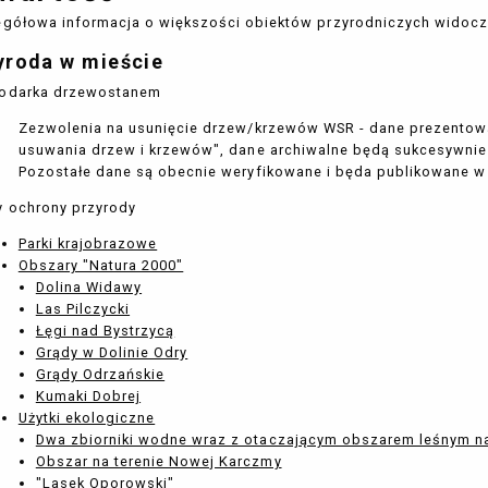
gółowa informacja o większości obiektów przyrodniczych widoczny
yroda w mieście
odarka drzewostanem
Zezwolenia na usunięcie drzew/krzewów WSR - dane prezentow
usuwania drzew i krzewów", dane archiwalne będą sukcesywni
Pozostałe dane są obecnie weryfikowane i będa publikowane w 
 ochrony przyrody
Parki krajobrazowe
Obszary "Natura 2000"
Dolina Widawy
Las Pilczycki
Łęgi nad Bystrzycą
Grądy w Dolinie Odry
Grądy Odrzańskie
Kumaki Dobrej
Użytki ekologiczne
Dwa zbiorniki wodne wraz z otaczającym obszarem leśnym n
Obszar na terenie Nowej Karczmy
"Lasek Oporowski"