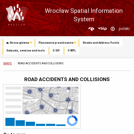
Wrocław Spatial Information
System
Zmień
polski
język
Strona główna
Planowanie przestrzenne
Streets and Address Points
Datasets, services and tools
O SIP
O WPL
MAPS
CURRENTLY:
ROAD ACCIDENTS AND COLLISIONS
ROAD ACCIDENTS AND COLLISIONS