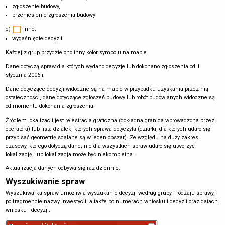
zgłoszenie budowy,
przeniesienie zgłoszenia budowy;
e)
inne:
wygaśnięcie decyzji.
Każdej z grup przydzielono inny kolor symbolu na mapie.
Dane dotyczą spraw dla których wydano decyzje lub dokonano zgłoszenia od 1
stycznia 2006 r.
Dane dotyczące decyzji widoczne są na mapie w przypadku uzyskania przez nią
ostateczności, dane dotyczące zgłoszeń budowy lub robót budowlanych widoczne są
od momentu dokonania zgłoszenia.
Źródłem lokalizacji jest rejestracja graficzna (dokładna granica wprowadzona przez
operatora) lub lista działek, których sprawa dotyczyła (działki, dla których udało się
przypisać geometrię scalane są w jeden obszar). Ze względu na duży zakres
czasowy, którego dotyczą dane, nie dla wszystkich spraw udało się utworzyć
lokalizację, lub lokalizacja może być niekompletna.
Aktualizacja danych odbywa się raz dziennie.
Wyszukiwanie spraw
Wyszukiwarka spraw umożliwia wyszukanie decyzji według grupy i rodzaju sprawy,
po fragmencie nazwy inwestycji, a także po numerach wniosku i decyzji oraz datach
wniosku i decyzji.