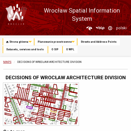
Wrocław Spatial Information
System
Zmień
polski
język
Strona główna
Planowanie przestrzenne
Streets and Address Points
Datasets, services and tools
O SIP
O WPL
MAPS
CURRENTLY:
DECISIONS OF WROCŁAW ARCHITECTURE DIVISION
DECISIONS OF WROCŁAW ARCHITECTURE DIVISION