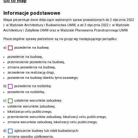
Go to map
Informacje podstawowe
Mapa prezentuje dane dotyczące wybranych spraw prowadzonych do 2 stycznia 2022
r. w Wydziale Architektury i Budownictwa UMW, a od 3 stycznia 2022 r. w Wydziale
Architektury i Zabytków UMW oraz w Wydziale Planowania Przestrzennego UMW.
Poszczególne sprawy podzielone są na grupy wg następującego porządku:
a)
pozwolenie na budowę:
pozwolenie na budowę,
przeniesienie pozwolenia na budowę,
zmiana pozwolenia na budowę,
zezwolenie na realizację drogi,
pozwolenie na budowę obiektu tymczasowego;
b)
pozwolenie na rozbiórkę:
pozwolenie na rozbiórkę;
c)
ustalenie warunków zabudowy:
ustalenie warunków zabudowy,
lokalizacja celu publicznego,
przeniesienie warunków zabudowy, lokalizacji celu publicznego,
zmiana warunków zabudowy, lokalizacji celu publicznego;
d)
zgłoszenie budowy lub robót budowlanych:
zmiana sposobu użytkowania,