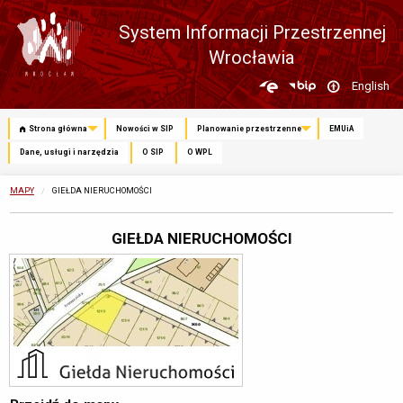
System Informacji Przestrzennej
Wrocławia
Zmień
English
język
Strona główna
Nowości w SIP
Planowanie przestrzenne
EMUiA
Dane, usługi i narzędzia
O SIP
O WPL
MAPY
OBECNIE:
GIEŁDA NIERUCHOMOŚCI
GIEŁDA NIERUCHOMOŚCI