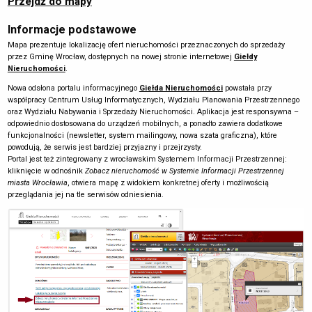
Przejdź do mapy
Informacje podstawowe
Mapa prezentuje lokalizację ofert nieruchomości przeznaczonych do sprzedaży
przez Gminę Wrocław, dostępnych na nowej stronie internetowej
Giełdy
Nieruchomości
.
Nowa odsłona portalu informacyjnego
Giełda Nieruchomości
powstała przy
współpracy Centrum Usług Informatycznych, Wydziału Planowania Przestrzennego
oraz Wydziału Nabywania i Sprzedaży Nieruchomości. Aplikacja jest responsywna –
odpowiednio dostosowana do urządzeń mobilnych, a ponadto zawiera dodatkowe
funkcjonalności (newsletter, system mailingowy, nowa szata graficzna), które
powodują, że serwis jest bardziej przyjazny i przejrzysty.
Portal jest też zintegrowany z wrocławskim Systemem Informacji Przestrzennej:
kliknięcie w odnośnik
Zobacz nieruchomość w Systemie Informacji Przestrzennej
miasta Wrocławia
, otwiera mapę z widokiem konkretnej oferty i możliwością
przeglądania jej na tle serwisów odniesienia.