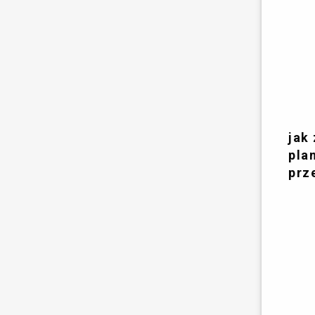
jak
pla
prz