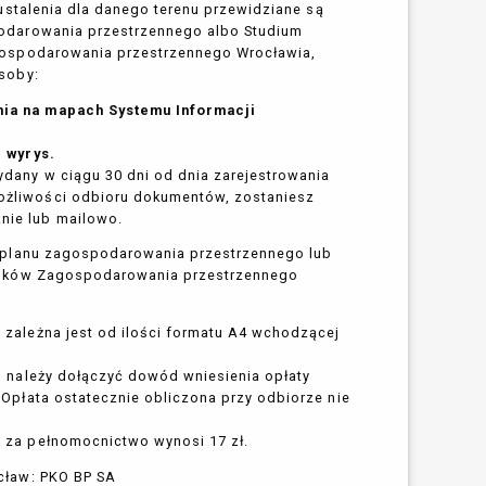
 ustalenia dla danego terenu przewidziane są
odarowania przestrzennego albo Studium
gospodarowania przestrzennego Wrocławia,
soby:
ia na mapach Systemu Informacji
,
i wyrys.
ydany w ciągu 30 dni od dnia zarejestrowania
ożliwości odbioru dokumentów, zostaniesz
nie lub mailowo.
 planu zagospodarowania przestrzennego lub
unków Zagospodarowania przestrzennego
 zależna jest od ilości formatu A4 wchodzącej
, należy dołączyć dowód wniesienia opłaty
 Opłata ostatecznie obliczona przy odbiorze nie
 za pełnomocnictwo wynosi 17 zł.
cław: PKO BP SA