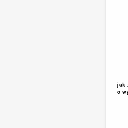
jak
o w