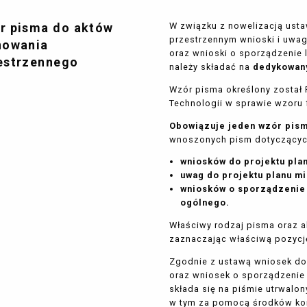
r pisma do aktów
W związku z nowelizacją ust
przestrzennym wnioski i uwa
nowania
oraz wnioski o sporządzenie 
estrzennego
należy składać na
dedykowan
Wzór pisma określony został
Technologii w sprawie wzoru
Obowiązuje jeden wzór pis
wnoszonych pism dotyczących
wniosków do projektu pla
uwag do projektu planu m
wniosków o sporządzenie 
ogólnego.
Właściwy rodzaj pisma oraz 
zaznaczając właściwą pozycj
Zgodnie z ustawą wniosek do
oraz wniosek o sporządzenie
składa się na piśmie utrwalon
w tym za pomocą środków kom