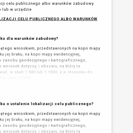
tycji celu publicznego albo warunków zabudowy.
 lub w urzędzie
ALIZACJI CELU PUBLICZNEGO ALBO WARUNKÓW
sku dla warunków zabudowy?
bjętego wnioskiem, przedstawionych na kopii mapy
u jej braku, na kopii mapy ewidencyjnej,
 zasobu geodezyjnego i kartograficznego,
 wniosek dotyczy, i obszaru, na który ta
wać, w skali 1:500 lub 1:1000, a w stosunku do
ż w skali 1:2000;
rysowanej kopii (nie kserokopii) mapy
ncyjnej (w skali 1:1000 lub 1:2000 dla dużych
en znajdujący się w granicach obszaru
wyznacza się od granic terenu objętego
ku o ustalenie lokalizacji celu publicznego?
e mniejszej niż trzykrotna szerokość frontu terenu
,
metrów (art. 61 ust. 5a upzp).
bjętego wnioskiem, przedstawionych na kopii mapy
u jej braku, na kopii mapy ewidencyjnej,
eży rozumieć tę część granicy działki budowlanej,
 zasobu geodezyjnego i kartograficznego,
cznej lub wewnętrznej, z której odbywa się główny
 wniosek dotyczy, i obszaru, na który ta
 5a upzp;