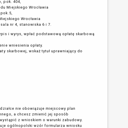
o, pok. 404,
zędu Miejskiego Wrocławia
 pok.5,
 Miejskiego Wrocławia
 sala nr 4, stanowiska 6 i 7.
ypis i wyrys, wpłać podstawową opłatę skarbową
nie wniesienia opłaty.
aty skarbowej, wskaż tytuł uprawniający do
 działce nie obowiązuje miejscowy plan
nego, a chcesz zmienić jej sposób
ystąpić z wnioskiem o warunki zabudowy.
zuje ogólnopolski wzór formularza wniosku