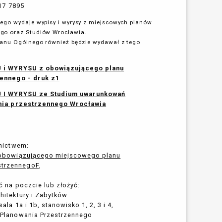
17 7895
ego wydaje wypisy i wyrysy z miejscowych planów
go oraz Studiów Wrocławia.
lanu Ogólnego również będzie wydawał z tego
 i WYRYSU z obowiązującego planu
ennego - druk z1
 I WYRYSU ze Studium uwarunkowań
nia przestrzennego Wrocławia
nictwem:
 obowiązującego miejscowego planu
strzennegoF
,
 na poczcie lub złożyć:
chitektury i Zabytków
sala 1a i 1b, stanowisko 1, 2, 3 i 4,
u Planowania Przestrzennego