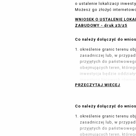
o ustalenie lokalizacji inwes
Możesz go złożyć internetowo
WNIOSEK O USTALENIE LOK
ZABUDOWY - druk z3/z5
Co należy dołączyć do wnio
określenie granic terenu o
zasadniczej lub, w przypadk
przyjętych do państwowego
obejmujących teren, którego
inwestycja będzie oddziały
inwestycji liniowych równie
PRZECZYTAJ WIĘCEJ
przedłożenie czystej, nieza
zasadniczej lub mapy ewide
obszarów) obejmującej ter
analizowanego. Granice te 
Co należy dołączyć do wnios
wnioskiem w odległości
ni
jednak nie mniejszej niż 50 
określenie granic terenu o
zasadniczej lub, w przypadk
Uwaga: Przez front terenu nal
przyjętych do państwowego
która przylega do drogi publi
obejmujących teren, którego
wjazd na działkę - art. 61 ust.