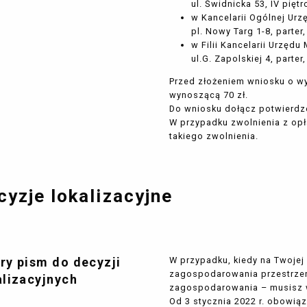
ul. Świdnicka 53, IV piętr
w Kancelarii Ogólnej Ur
pl. Nowy Targ 1-8, parter,
w Filii Kancelarii Urzędu
ul.G. Zapolskiej 4, parter,
Przed złożeniem wniosku o w
wynoszącą 70 zł.
Do wniosku dołącz potwierdze
W przypadku zwolnienia z opł
takiego zwolnienia.
cyzje lokalizacyjne
ry pism do decyzji
W przypadku, kiedy na Twojej
zagospodarowania przestrzen
alizacyjnych
zagospodarowania – musisz w
Od 3 stycznia 2022 r. obowią