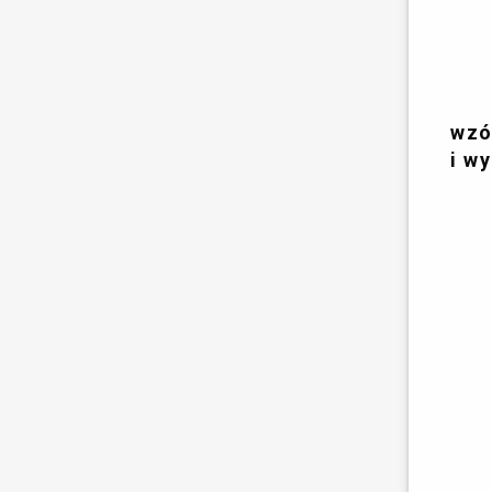
wzó
i w