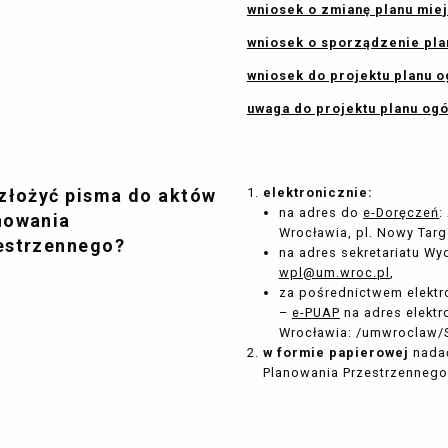
wniosek o zmianę planu mi
wniosek o sporządzenie pl
wniosek do projektu planu 
uwaga do projektu planu og
 złożyć pisma do aktów
elektronicznie:
na adres do
e-Doręczeń
:
nowania
Wrocławia, pl. Nowy Targ
estrzennego?
na adres sekretariatu Wy
wpl@um.wroc.pl
,
za pośrednictwem elektro
–
e-PUAP
na adres elektr
Wrocławia: /umwroclaw/S
w formie papierowej
nadać
Planowania Przestrzennego 