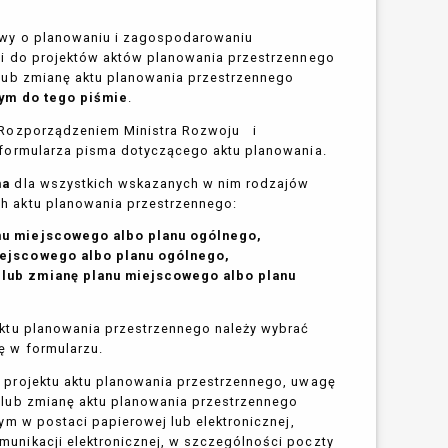
awy o planowaniu i zagospodarowaniu
gi do projektów aktów planowania przestrzennego
lub zmianę aktu planowania przestrzennego
ym do tego piśmie
.
 Rozporządzeniem Ministra Rozwoju i
 formularza pisma dotyczącego aktu planowania.
ma
dla wszystkich wskazanych w nim rodzajów
 aktu planowania przestrzennego:
nu miejscowego albo planu ogólnego,
iejscowego albo planu ogólnego,
lub zmianę planu miejscowego albo planu
aktu planowania przestrzennego należy wybrać
ę w formularzu.
 projektu aktu planowania przestrzennego, uwagę
 lub zmianę aktu planowania przestrzennego
ym w postaci papierowej lub elektronicznej,
unikacji elektronicznej, w szczególności poczty