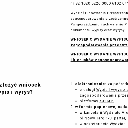
nr 82 1020 5226 0000 6102 04
Wydział Planowania Przestrzenn
zagospodarowania przestrzenne
Po sporządzeniu i uchwaleniu P
dokumentu wypisy oraz wyrysy.
WNIOSEK O WYDANIE WYPISU
zagospodarowania przestrz
WNIOSEK O WYDANIE WYPISU
i kierunków zagospodarowa
 złożyć wniosek
elektronicznie:
za pośred
e-usługi
Wypis i wyrys z
ypis i wyrys?
zagospodarowania prze
platformy
e-PUAP.
w formie papierowej
nadać
w kancelarii Wydziału Ar
pl.Nowy Targ 1-8, parter, 
w sekretariacie Wydział