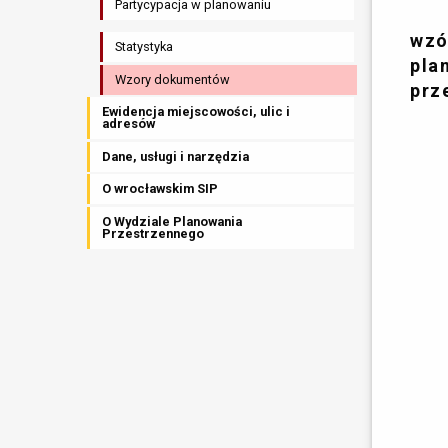
Partycypacja w planowaniu
wzó
Statystyka
pla
Wzory dokumentów
prz
Ewidencja miejscowości, ulic i
adresów
Dane, usługi i narzędzia
O wrocławskim SIP
O Wydziale Planowania
Przestrzennego