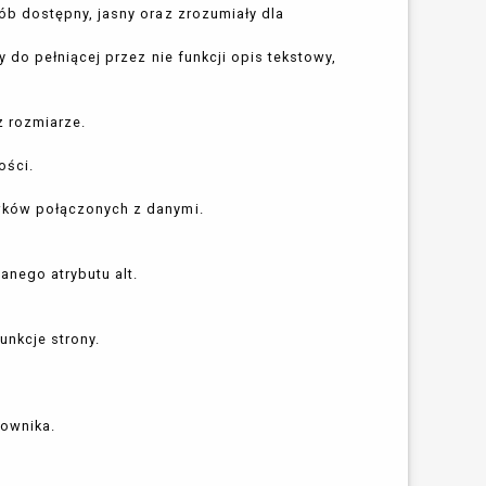
ób dostępny, jasny oraz zrozumiały dla
 do pełniącej przez nie funkcji opis tekstowy,
z rozmiarze.
ości.
wków połączonych z danymi.
nego atrybutu alt.
unkcje strony.
kownika.