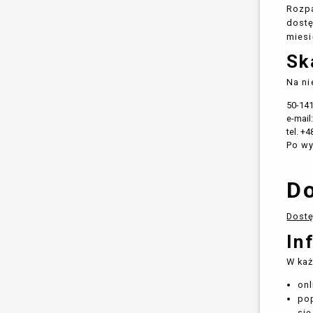
Rozpa
dostę
miesi
Sk
Na ni
50-141
e-mail
tel. +
Po wy
Do
Dostę
In
W każ
onl
po
się