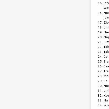
Inf
ws
Nie
jak
Zło
Lin
Nie
Nag
Lis
Ta
Tab
Cel
Ele
Dek
Tre
Mni
Po 
Nie
Lin
Kon
Na 
W k