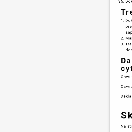
Do
Tr
Do
pre
zap
Ma
Tre
do
Da
cy
Oświ
Oświ
Dekla
Sk
Na st