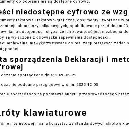
kumenty do pobrania nie są dostępne cyfrowo.
eści niedostępne cyfrowo ze wzg
kumenty tekstowe i tekstowo-graficzne, dokumenty utworzone w 
zentacji lub arkuszy kalkulacyjnych, opublikowane przed dniem 23
ewniania dostępności, chyba, że ich zawartość jest niezbędna do
py są wyłączone z obowiązku zapewniania dostępności.
ści archiwalne, niewykorzystywane do realizacji bieżących zadań
stępności.
ta sporządzenia Deklaracji i me
frowej
adczenie sporządzono dnia:
2020-09-22
adczenie poddano przeglądowi w dniu:
2025-12-05
rację sporządzono na podstawie audytu przeprowadzonego przez
róty klawiaturowe
ronie internetowej można korzystać ze standardowych skrótów kla