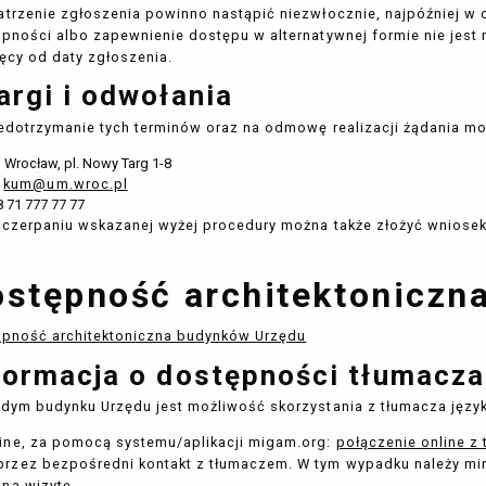
trzenie zgłoszenia powinno nastąpić niezwłocznie, najpóźniej w c
pności albo zapewnienie dostępu w alternatywnej formie nie jest
ęcy od daty zgłoszenia.
argi i odwołania
edotrzymanie tych terminów oraz na odmowę realizacji żądania mo
 Wrocław, pl. Nowy Targ 1-8
:
kum@um.wroc.pl
48 71 777 77 77
czerpaniu wskazanej wyżej procedury można także złożyć wniose
stępność architektoniczn
pność architektoniczna budynków Urzędu
formacja o dostępności tłumacza
dym budynku Urzędu jest możliwość skorzystania z tłumacza jęz
ine, za pomocą systemu/aplikacji migam.org:
połączenie online 
przez bezpośredni kontakt z tłumaczem. W tym wypadku należy mi
 na wizytę.