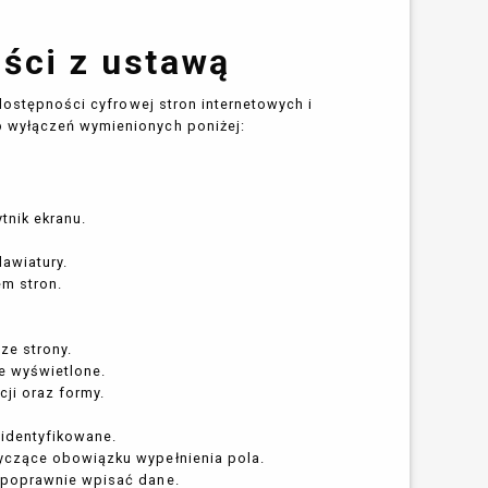
ści z ustawą
 dostępności cyfrowej stron internetowych i
b wyłączeń wymienionych poniżej:
tnik ekranu.
awiatury.
em stron.
ze strony.
e wyświetlone.
ji oraz formy.
zidentyfikowane.
tyczące obowiązku wypełnienia pola.
k poprawnie wpisać dane.