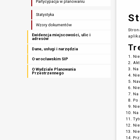
Partycypacja w planowaniu
St
Statystyka
Wzory dokumentów
Stron
Ewidencja miejscowości, ulic i
aplik
adresów
Tr
Dane, usługi i narzędzia
Nie
O wrocławskim SIP
Akt
Na 
O Wydziale Planowania
Przestrzennego
Nie
Naw
Nie
Na 
Po 
Nie
Na 
Tyt
Nie
Nie
Prz