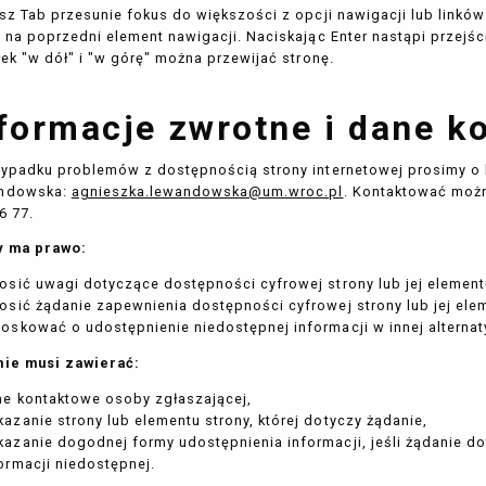
sz Tab przesunie fokus do większości z opcji nawigacji lub linków
 na poprzedni element nawigacji. Naciskając Enter nastąpi przej
łek "w dół" i "w górę" można przewijać stronę.
formacje zwrotne i dane k
ypadku problemów z dostępnością strony internetowej prosimy o 
ndowska
:
agnieszka.lewandowska@um.wroc.pl
. Kontaktować możn
6 77
.
y ma prawo:
osić uwagi dotyczące dostępności cyfrowej strony lub jej element
osić żądanie zapewnienia dostępności cyfrowej strony lub jej ele
oskować o udostępnienie niedostępnej informacji w innej alternat
nie musi zawierać:
ne kontaktowe osoby zgłaszającej,
azanie strony lub elementu strony, której dotyczy żądanie,
azanie dogodnej formy udostępnienia informacji, jeśli żądanie do
ormacji niedostępnej.