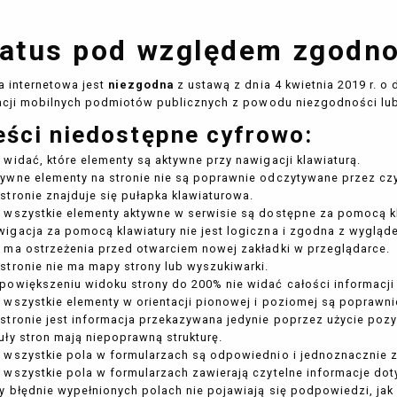
atus pod względem zgodno
a internetowa jest
niezgodna
z ustawą z dnia 4 kwietnia 2019 r. o
acji mobilnych podmiotów publicznych z powodu niezgodności lu
eści niedostępne cyfrowo:
 widać, które elementy są aktywne przy nawigacji klawiaturą.
ywne elementy na stronie nie są poprawnie odczytywane przez czy
stronie znajduje się pułapka klawiaturowa.
 wszystkie elementy aktywne w serwisie są dostępne za pomocą kl
igacja za pomocą klawiatury nie jest logiczna i zgodna z wygląd
 ma ostrzeżenia przed otwarciem nowej zakładki w przeglądarce.
stronie nie ma mapy strony lub wyszukiwarki.
powiększeniu widoku strony do 200% nie widać całości informacji 
 wszystkie elementy w orientacji pionowej i poziomej są poprawni
stronie jest informacja przekazywana jedynie poprzez użycie pozyc
uły stron mają niepoprawną strukturę.
 wszystkie pola w formularzach są odpowiednio i jednoznacznie 
 wszystkie pola w formularzach zawierają czytelne informacje do
y błędnie wypełnionych polach nie pojawiają się podpowiedzi, ja