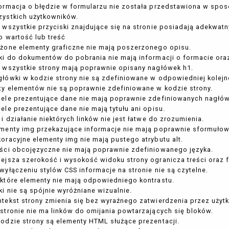
ormacja o błędzie w formularzu nie została przedstawiona w spos
zystkich użytkowników.
 wszystkie przyciski znajdujące się na stronie posiadają adekwatny
o wartość lub treść
żone elementy graficzne nie mają poszerzonego opisu.
ki do dokumentów do pobrania nie mają informacji o formacie ora
 wszystkie strony mają poprawnie opisany nagłówek h1.
łówki w kodzie strony nie są zdefiniowane w odpowiedniej kolejn
ty elementów nie są poprawnie zdefiniowane w kodzie strony.
bele prezentujące dane nie mają poprawnie zdefiniowanych nagłó
ele prezentujące dane nie mają tytułu ani opisu.
 i działanie niektórych linków nie jest łatwe do zrozumienia.
menty img przekazujące informacje nie mają poprawnie sformułowa
oracyjne elementy img nie mają pustego atrybutu alt.
ści obcojęzyczne nie mają poprawnie zdefiniowanego języka.
ejsza szerokość i wysokość widoku strony ogranicza treści oraz f
wyłączeniu stylów CSS informacje na stronie nie są czytelne.
które elementy nie mają odpowiedniego kontrastu.
ki nie są spójnie wyróżniane wizualnie.
tekst strony zmienia się bez wyraźnego zatwierdzenia przez użyt
stronie nie ma linków do omijania powtarzających się bloków.
odzie strony są elementy HTML służące prezentacji.