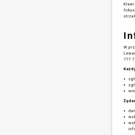
Klawi
fokus
strza
In
W prz
Lewa
777 7
Każd
zgł
zgł
wni
Żąda
da
wsk
wsk
inf