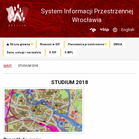
System Informacji Przestrzennej
Wrocławia
Zmień
English
język
Strona główna
Nowości w SIP
Planowanie przestrzenne
EMUiA
Dane, usługi i narzędzia
O SIP
O WPL
MAPY
OBECNIE:
STUDIUM 2018
STUDIUM 2018