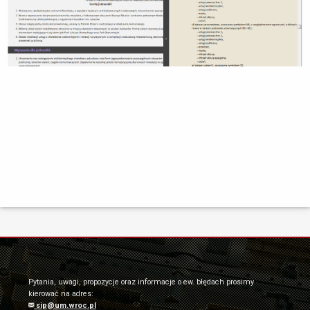
Pytania, uwagi, propozycje oraz informacje o ew. błędach prosimy
kierować na adres:
sip@um.wroc.pl