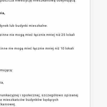
puszcza inwestycję mieszkaniową obejmującą:
ia,
dynek lub budynki mieszkalne.
inne nie mogą mieć łącznie mniej niż 25 lokali
nne nie mogą mieć łącznie mniej niż 10 lokali
jmującą:
ia,
omunikacyjnej i społecznej, szczegółowo opisanej
udze mieszkańców budynków będących
zkaniowej.