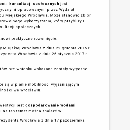
ADNIANIE
zenia
konsultacji społecznych
jest
ycznymi opracowanymi przez Wydział
iowania i uzgadniania – wyznaczone ustawowo
ędu Miejskiego Wrocławia. Może stanowić zbiór
owiedź.
rowolnego wykorzystania, który przybliży i
nsultacji społecznych.
nowi praktyczne rozwinięcie:
SJĘ *
 Miejskiej Wrocławia z dnia 22 grudnia 2015 r.
ejmuje uchwałę o ustaleniu lub odmowie
zydenta Wrocławia z dnia 26 stycznia 2017 r.
cji mieszkaniowej lub inwestycji towarzyszącej w
ji kompletnego wniosku na BIP.
tów pre-wniosku wskazane zostały wytyczne
e w
uzasadnionych przypadkach
, podjąć
 dni
od dnia publikacji kompletnego wniosku na
te są w
planie mobilności
wyjaśniającym
lności we Wrocławiu.
estycji jest
gospodarowanie wodami
kalizacyjnej
Rada Miejska Wrocławia podejmuje
ji na ten temat można znaleźć w:
by Prezydent mógł podpisać porozumienie
ji towarzyszących.
rezydenta Wrocławia z dnia 17 października