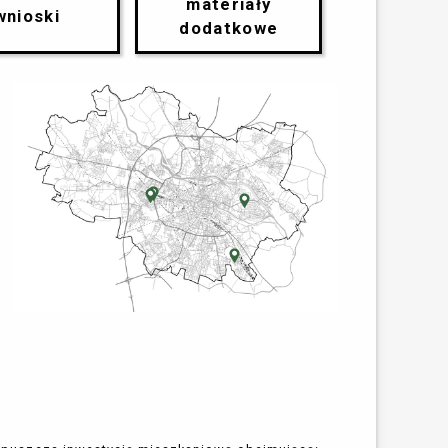
materiały
wnioski
dodatkowe