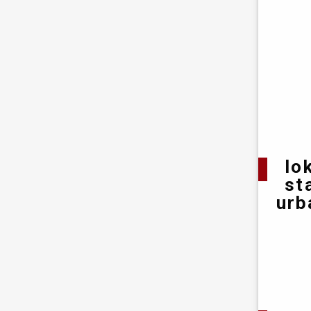
lo
st
urb