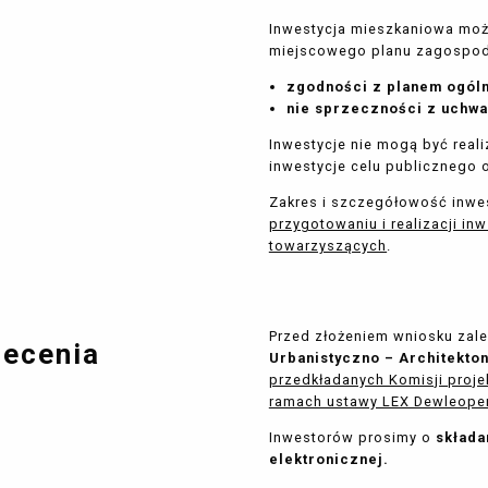
Inwestycja mieszkaniowa może
miejscowego planu zagospod
zgodności z planem ogóln
nie sprzeczności z uchwa
Inwestycje nie mogą być rea
inwestycje celu publicznego 
Zakres i szczegółowość inwes
przygotowaniu i realizacji in
towarzyszących
.
Przed złożeniem wniosku zal
lecenia
Urbanistyczno – Architekto
przedkładanych Komisji proj
ramach ustawy LEX Dewleope
Inwestorów prosimy o
składa
elektronicznej.