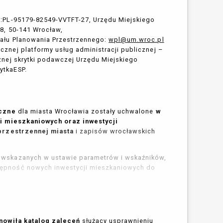
E:PL-95179-82549-VVTFT-27, Urzędu Miejskiego
-8, 50-141 Wrocław,
iału Planowania Przestrzennego:
wpl@um.wroc.pl
cznej platformy usług administracji publicznej –
znej skrytki podawczej Urzędu Miejskiego
ytkaESP.
yczne
dla miasta Wrocławia zostały uchwalone
w
i mieszkaniowych oraz inwestycji
przestrzennej miasta
i zapisów wrocławskich
 wskazanych w ustawie parametrów i wskaźników,
tępność nowych inwestycji mieszkaniowych do
nie w postępowaniach wynikających z zapisów
ygotowaniu i realizacji inwestycji
tycji towarzyszących,
 sporządzania miejscowych planów
nowiła katalog zaleceń
służący usprawnieniu