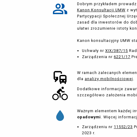
OPINIOWANIE / UZG
Dobrym przykładem prowad
Kanon Konsultacji UMW
z wyt
Skierowanie wniosku do opin
Partycypacji Społecznej Urz
instytucje mają
21 dni
na odp
zasad dla inwestorów do dob
ułatwi zrozumienie istoty ko
Kanon konsultacyjny UMW sta
03
SKIEROWANIE NA SE
Uchwały nr
XIX/387/15
Rady
Rada Miejska Wrocławia pod
Zarządzenia nr
6221/17
Pre
ustalenia lokalizacji inwesty
ciągu
60 dni
od dnia publikac
W ramach zalecanych elemen
dla
analizy mobilnościowej
.
Rada Miejska Wrocławia moż
powyższą uchwałę w ciągu
90
Dodatkowe informacje zawar
BIP.
szczegółowo założenia mobi
* POROZUMIENIE
Ważnym elementem każdej inw
Przed podjęciem uchwały lo
opadowymi
. Więcej informac
uchwałę wyrażającą zgodę, a
dotyczące zakresu inwestyc
Zarządzeniu nr
11552/23
P
2023 r.