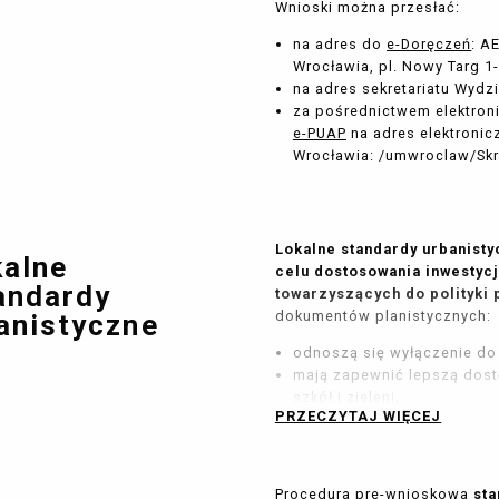
Wnioski można przesłać:
na adres do
e-Doręczeń
: A
Wrocławia, pl. Nowy Targ 1
na adres sekretariatu Wydz
za pośrednictwem elektroni
e-PUAP
na adres elektronic
Wrocławia: /umwroclaw/Skr
Lokalne standardy urbanist
kalne
celu dostosowania inwestycj
andardy
towarzyszących do polityki 
dokumentów planistycznych:
anistyczne
odnoszą się wyłączenie do
mają zapewnić lepszą dos
szkół i zieleni,
PRZECZYTAJ WIĘCEJ
mają zastosowanie wyłącz
ustawy o ułatwieniach w prz
mieszkaniowych oraz inwes
nie stanowią podstawy do
Procedura pre-wnioskowa
sta