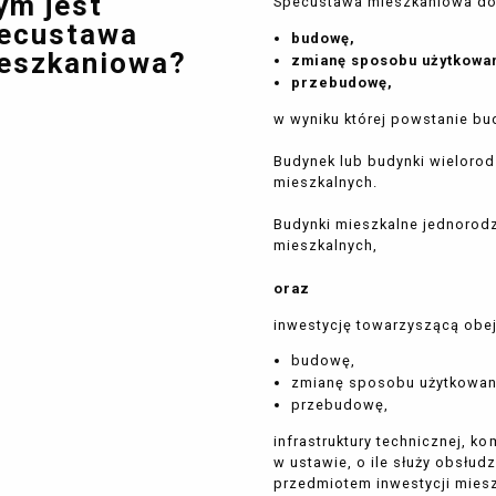
ym jest
Specustawa mieszkaniowa do
ecustawa
budowę,
eszkaniowa?
zmianę sposobu użytkowan
przebudowę,
w wyniku której powstanie bu
Budynek lub budynki wielorodz
mieszkalnych.
Budynki mieszkalne jednorodzi
mieszkalnych,
oraz
inwestycję towarzyszącą obe
budowę,
zmianę sposobu użytkowan
przebudowę,
infrastruktury technicznej, k
w ustawie, o ile służy obsł
przedmiotem inwestycji mies