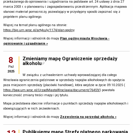
przekazanego do opiniowania i uzgadniania na podstawie art. 24 ustawy z dnia 27
marca 2003 r. o planowaniu i zagospodarowaniu przestrzennym. Aplikacja mapowa
stanowi materiał pomocniczy, pozwalający w przystępny sposób zapoznać się z
projektem planu ogólnego.
Więcej na temat planu ogólnego na stronie:
https://bip.um.wroc.pl/artykuly/1174/plan-ogolny
Więcej informacji i odnośnik do mapy
Plan ogólny miasta Wrocławia -
opiniowanie i uzgadnianie »
8
Zmieniamy mapę Ograniczenie sprzedaży
alkoholu
Paź
2025
W związku z uchwaleniem uchwały wprowadzającej dla całego
Wrocławia ograniczenia godzinowe w sprzedaży napojów alkoholowych do spożycia
poza miejscem sprzedaży (placówki handlowe), która wejdzie w życie 09.10.2025 (
https://baw.um.wroc.pl/UrzadMiastaWroclawia/document/76459/
) powstała
konieczność zmiany treści mapy i jej tytułu.
Mapa przedstawia obecnie informacje o punktach sprzedaży napojów alkoholowych i
obowiązujących w nich zezwoleniach.
Więcej informacji i odnośnik do mapy
Zezwolenia na sprzedaż alkoholu »
Publikujemy mapę Strefy płatnego parkowania