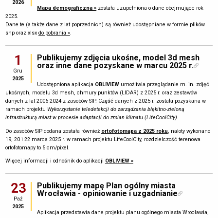
2026
Mapa demograficzna »
została uzupełniona o dane obejmujące rok
2025.
Dane te (a także dane z lat poprzednich) są również udostępniane w formie plików
shp oraz xlsx
do pobrania »
.
1
Publikujemy zdjęcia ukośne, model 3d mesh
oraz inne dane pozyskane w marcu 2025 r.
Gru
2025
Udostępniona aplikacja
OBLIVIEW
umożliwia przeglądanie m. in. zdjęć
ukośnych, modelu 3d mesh, chmury punktów (LIDAR) z 2025 r. oraz zestawów
danych z lat 2006-2024 z zasobów SIP. Część danych z 2025 r. została pozyskana w
ramach projektu
Wykorzystanie teledetekcji do zarządzania błękitno-zieloną
infrastrukturą miast w procesie adaptacji do zmian klimatu (LifeCoolCity)
.
Do zasobów SIP dodana została również
ortofotomapa z 2025 roku
, naloty wykonano
19, 20 i 22 marca 2025 r. w ramach projektu LifeCoolCity, rozdzielczość terenowa
ortofotomapy to 5 cm/pixel.
Więcej informacji i odnośnik do aplikacji
OBLIVIEW »
23
Publikujemy mapę Plan ogólny miasta
Wrocławia - opiniowanie i uzgadnianie
Paź
2025
Aplikacja przedstawia dane projektu planu ogólnego miasta Wrocławia,