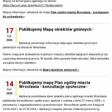
Więcej na temat planu ogólnego na stronie:
https://bip.um.wroc.pl/artykuly/1174/plan-ogolny
Więcej informacji i odnośnik do mapy
Plan ogólny miasta Wrocławia - przekazany
do uchwalenia »
17
Publikujemy Mapę obiektów gminnych
Cze
2026
Aplikacja prezentuje informacje dotyczące obiektów gminnych
położonych na obszarze Wrocławia.
Celem mapy jest zestawienie w jednym miejscu obiektów będących własnością lub
częściową własnością gminy. W sposób, który pozwala łatwo odczytać, która jednostka
zarządza danym obiektem.
Więcej informacji i odnośnik do
Mapy obiektów gminnych »
14
Publikujemy mapę Plan ogólny miasta
Wrocławia - konsultacje społeczne
Kwi
2026
Aplikacja przedstawia dane projektu planu ogólnego miasta Wrocławia,
poddanego konsultacjom społecznym zgodnie z ustawą z dnia 27 marca 2003 r. o
planowaniu i zagospodarowaniu przestrzennym. Konsultacje społeczne trwają od
14.04.2026 r. do 25.05.2026 r. Aplikacja mapowa stanowi materiał pomocniczy,