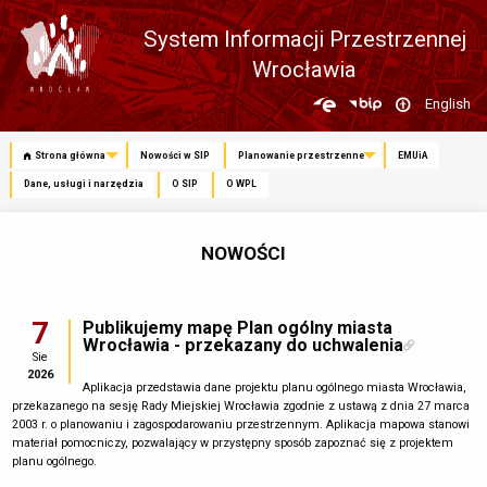
System Informacji Przestrzennej
Wrocławia
Zmień
English
język
Strona główna
Nowości w SIP
Planowanie przestrzenne
EMUiA
Dane, usługi i narzędzia
O SIP
O WPL
NOWOŚCI
7
Publikujemy mapę Plan ogólny miasta
Wrocławia - przekazany do uchwalenia
Sie
2026
Aplikacja przedstawia dane projektu planu ogólnego miasta Wrocławia,
przekazanego na sesję Rady Miejskiej Wrocławia zgodnie z ustawą z dnia 27 marca
2003 r. o planowaniu i zagospodarowaniu przestrzennym. Aplikacja mapowa stanowi
materiał pomocniczy, pozwalający w przystępny sposób zapoznać się z projektem
planu ogólnego.