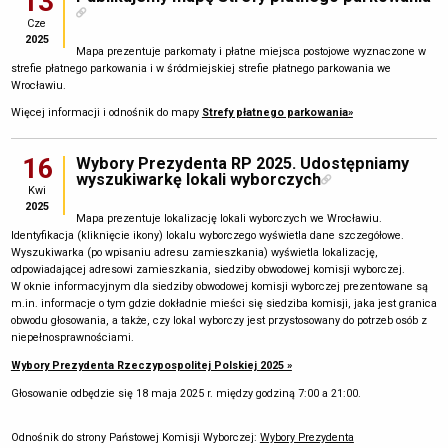
13
Cze
2025
Mapa prezentuje parkomaty i płatne miejsca postojowe wyznaczone w
strefie płatnego parkowania i w śródmiejskiej strefie płatnego parkowania we
Wrocławiu.
Więcej informacji i odnośnik do mapy
Strefy płatnego parkowania»
16
Wybory Prezydenta RP 2025. Udostępniamy
wyszukiwarkę lokali wyborczych
Kwi
2025
Mapa prezentuje lokalizację lokali wyborczych we Wrocławiu.
Identyfikacja (kliknięcie ikony) lokalu wyborczego wyświetla dane szczegółowe.
Wyszukiwarka (po wpisaniu adresu zamieszkania) wyświetla lokalizację,
odpowiadającej adresowi zamieszkania, siedziby obwodowej komisji wyborczej.
W oknie informacyjnym dla siedziby obwodowej komisji wyborczej prezentowane są
m.in. informacje o tym gdzie dokładnie mieści się siedziba komisji, jaka jest granica
obwodu głosowania, a także, czy lokal wyborczy jest przystosowany do potrzeb osób z
niepełnosprawnościami.
Wybory Prezydenta Rzeczypospolitej Polskiej 2025 »
Głosowanie odbędzie się 18 maja 2025 r. między godziną 7:00 a 21:00.
Odnośnik do strony Państowej Komisji Wyborczej:
Wybory Prezydenta