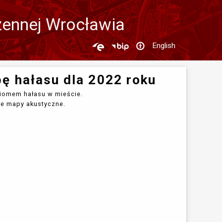
zennej Wrocławia
English
ę hałasu dla 2022 roku
iomem hałasu w mieście.
ne mapy akustyczne.
»