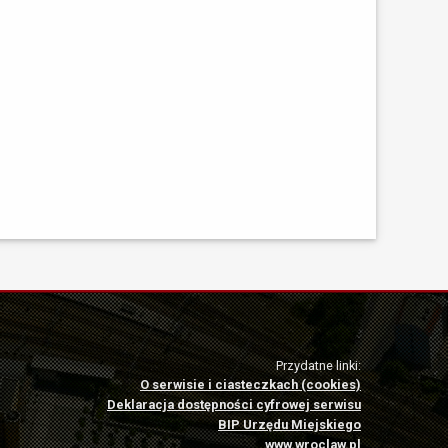
Przydatne linki:
O serwisie i ciasteczkach (cookies)
Deklaracja dostępności cyfrowej serwisu
BIP Urzędu Miejskiego
www.wroclaw.pl