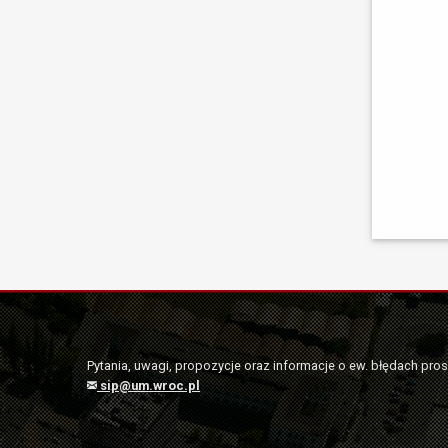
Pytania, uwagi, propozycje oraz informacje o ew. błędach pro
sip@um.wroc.pl