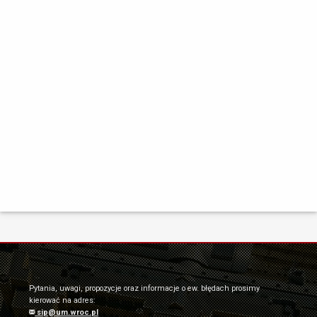
Pytania, uwagi, propozycje oraz informacje o ew. błędach prosimy
kierować na adres:
sip@um.wroc.pl