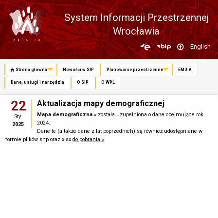
System Informacji Przestrzennej
Wrocławia
Zmień
English
język
Strona główna
Nowości w SIP
Planowanie przestrzenne
EMUiA
Dane, usługi i narzędzia
O SIP
O WPL
22
Aktualizacja mapy demograficznej
Mapa demograficzna »
została uzupełniona o dane obejmujące rok
Sty
2024.
2025
Dane te (a także dane z lat poprzednich) są również udostępniane w
formie plików shp oraz xlsx
do pobrania »
.