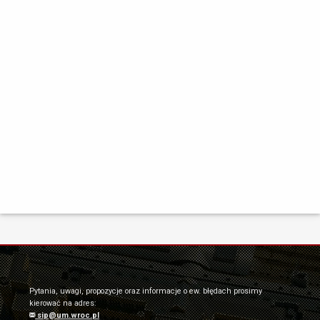
Pytania, uwagi, propozycje oraz informacje o ew. błędach prosimy
kierować na adres:
sip@um.wroc.pl