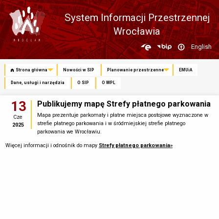
System Informacji Przestrzennej
Wrocławia
Zmień
English
język
Strona główna
Nowości w SIP
Planowanie przestrzenne
EMUiA
Dane, usługi i narzędzia
O SIP
O WPL
13
Publikujemy mapę Strefy płatnego parkowania
Mapa prezentuje parkomaty i płatne miejsca postojowe wyznaczone w
Cze
strefie płatnego parkowania i w śródmiejskiej strefie płatnego
2025
parkowania we Wrocławiu.
Więcej informacji i odnośnik do mapy
Strefy płatnego parkowania»