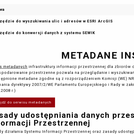
wa
zędzie do wyszukiwania ulic i adresów w ESRI ArcGIS
zędzie do konwersji danych z systemu SEWIK
METADANE IN
is metadanych
infrastruktury informacji przestrzennej dla zbiorów
podarowanie przestrzenne pozwala na przeglądanie i wyszukiwa
ępnione metadane zgodne są z rozporządzeniem Komisji (WE) NR 1
ania dyrektywy 2007/2/WE Parlamentu Europejskiego i Rady w zakr
.2008 r.)
ejdź do serwisu metadanych
sady udostępniania danych prze
formacji Przestrzennej
y działania Systemu Informacji Przestrzennej oraz zasady udostę