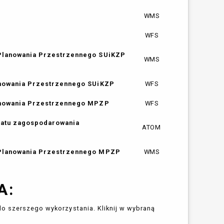
WMS
WFS
 Planowania Przestrzennego SUiKZP
WMS
anowania Przestrzennego SUiKZP
WFS
lanowania Przestrzennego MPZP
WFS
matu zagospodarowania
ATOM
 Planowania Przestrzennego MPZP
WMS
A:
do szerszego wykorzystania. Kliknij w wybraną