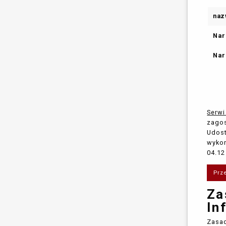
naz
Nar
Nar
Serw
zagos
Udost
wykon
04.12
Prz
Za
In
Zasad