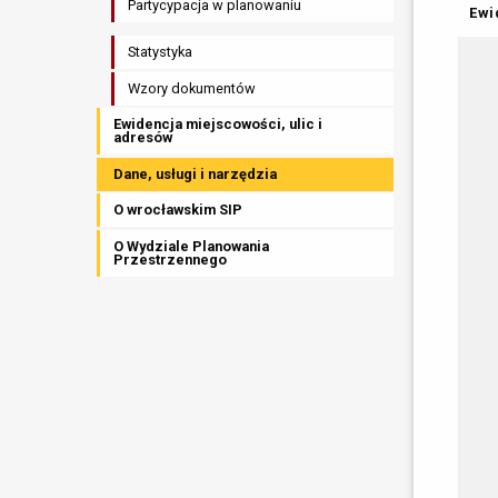
Partycypacja w planowaniu
Ewi
Statystyka
Wzory dokumentów
Ewidencja miejscowości, ulic i
adresów
Dane, usługi i narzędzia
O wrocławskim SIP
O Wydziale Planowania
Przestrzennego