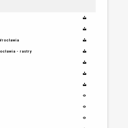
Wrocławia
cławia - rastry