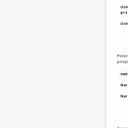
Usł
prz
Usł
Poniż
pozyc
naz
Nar
Nar