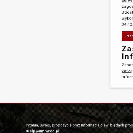
Serw
zagos
Udost
wykon
04.12
Prz
Za
In
Zasad
zarzą
Infor
Pytania, uwagi, propozycje oraz informacje o ew. błędach pro
sip@um.wroc.pl