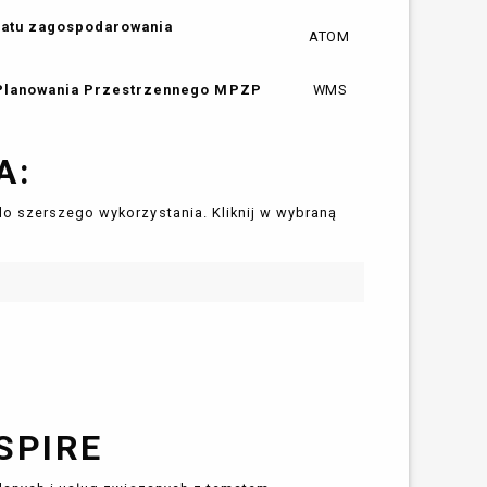
matu zagospodarowania
ATOM
 Planowania Przestrzennego MPZP
WMS
A:
do szerszego wykorzystania. Kliknij w wybraną
SPIRE