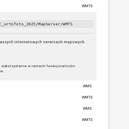
WMTS
C_ortofoto_2025/MapServer/WMTS
 naszych internetowych serwisach mapowych.
 wykorzystania w ramach funkcjonalności
ne.
WMS
WMTS
WMS
WMTS