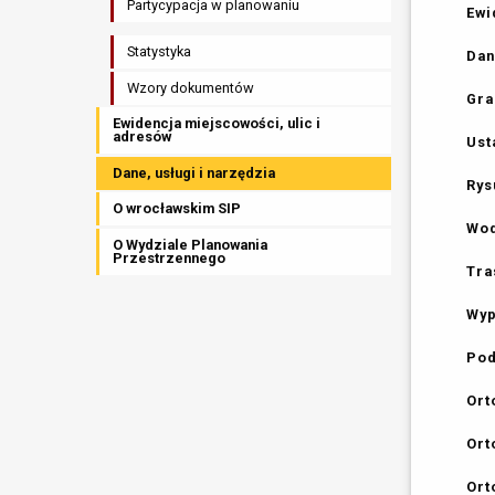
Partycypacja w planowaniu
Ewi
Statystyka
Dan
Wzory dokumentów
Gra
Ewidencja miejscowości, ulic i
adresów
Ust
Dane, usługi i narzędzia
Rys
O wrocławskim SIP
Wod
O Wydziale Planowania
Przestrzennego
Tra
Wyp
Pod
Ort
Ort
Ort