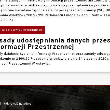
is metadanych
infrastruktury informacji przestrzennej dla zbiorów
podarowanie przestrzenne pozwala na przeglądanie i wyszukiwa
ępnione metadane zgodne są z rozporządzeniem Komisji (WE) NR 1
ania dyrektywy 2007/2/WE Parlamentu Europejskiego i Rady w zakr
.2008 r.)
ejdź do serwisu metadanych
sady udostępniania danych prze
formacji Przestrzennej
y działania Systemu Informacji Przestrzennej oraz zasady udostę
dzenie nr 2469/20 Prezydenta Wrocławia z dnia 31 stycznia 2020 r.
macji Przestrzennej Wrocławia.
simy kierować na adres: