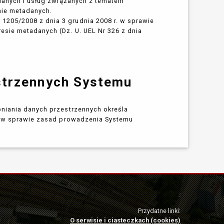
 danych i usług związanych z tematem
nie metadanych.
205/2008 z dnia 3 grudnia 2008 r. w sprawie
esie metadanych (Dz. U. UEL Nr 326 z dnia
strzennych Systemu
pniania danych przestrzennych określa
w sprawie zasad prowadzenia Systemu
Przydatne linki:
O serwisie i ciasteczkach (cookies)