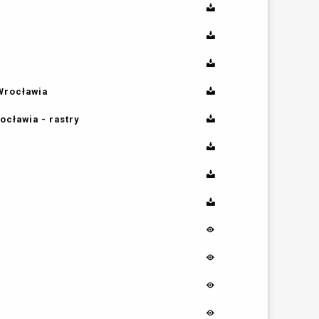
Wrocławia
cławia - rastry