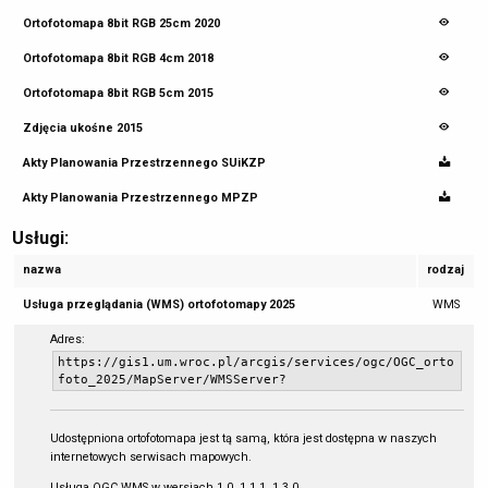
Ortofotomapa 8bit RGB 25cm 2020
Ortofotomapa 8bit RGB 4cm 2018
Ortofotomapa 8bit RGB 5cm 2015
Zdjęcia ukośne 2015
Akty Planowania Przestrzennego SUiKZP
Akty Planowania Przestrzennego MPZP
Usługi:
nazwa
rodzaj
Usługa przeglądania (WMS) ortofotomapy 2025
WMS
Adres:
https://gis1.um.wroc.pl/arcgis/services/ogc/OGC_orto
foto_2025/MapServer/WMSServer?
Udostępniona ortofotomapa jest tą samą, która jest dostępna w naszych
internetowych serwisach mapowych.
Usługa OGC WMS w wersjach 1.0, 1.1.1, 1.3.0