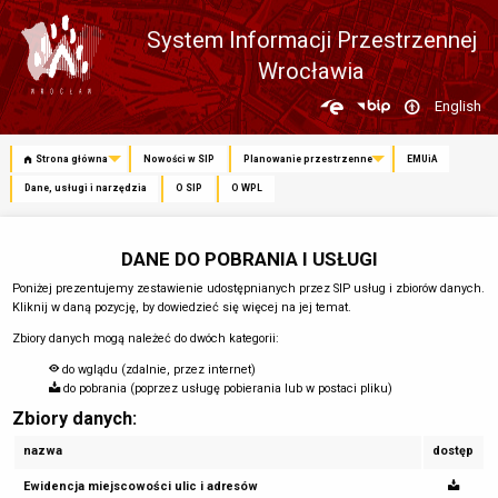
System Informacji Przestrzennej
Wrocławia
Zmień
English
język
Strona główna
Nowości w SIP
Planowanie przestrzenne
EMUiA
Dane, usługi i narzędzia
O SIP
O WPL
DANE DO POBRANIA I USŁUGI
Poniżej prezentujemy zestawienie udostępnianych przez SIP usług i zbiorów danych.
Kliknij w daną pozycję, by dowiedzieć się więcej na jej temat.
Zbiory danych mogą należeć do dwóch kategorii:
do wglądu (zdalnie, przez internet)
do pobrania (poprzez usługę pobierania lub w postaci pliku)
Zbiory danych:
nazwa
dostęp
Ewidencja miejscowości ulic i adresów