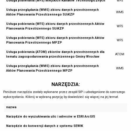
Usługa pobierania (WFS) Miejskich Kanałów Technologicznych
WFS
Usługa przeglądania (WMS) zbioru danych przestrzennych
WMS
Aktów Planowania Przestrzennego SUiKZP
Usługa pobierania (WFS) zbioru danych przestrzennych Aktów
WFS
Planowania Przestrzennego SUiKZP
Usługa pobierania (WFS) zbioru danych przestrzennych Aktów
WFS
Planowania Przestrzennego MPZP
Usługa pobierania (ATOM) zbiorów danych przestrzennych dla
ATOM
tematu zagospodarowania przestrzennego Gminy Wrocław
Usługa przeglądania (WMS) zbioru danych przestrzennych
WMS
Aktów Planowania Przestrzennego MPZP
NARZĘDZIA:
Poniższe narzędzia zostały wykonane przez zespół SIP i udostępnione do szerszego
wykorzystania. Kliknij w wybraną pozycję by dowiedzieć się więcej na jej temat.
nazwa
Narzędzie do wyszukiwania ulic i adresów w ESRI ArcGIS
Narzędzie do konwersji danych z systemu SEWIK