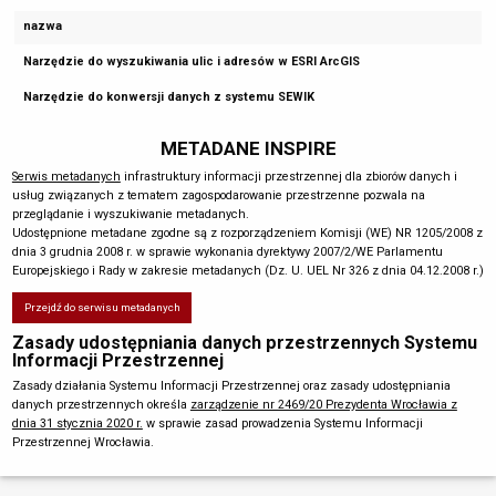
nazwa
Narzędzie do wyszukiwania ulic i adresów w ESRI ArcGIS
Narzędzie do konwersji danych z systemu SEWIK
METADANE INSPIRE
Serwis metadanych
infrastruktury informacji przestrzennej dla zbiorów danych i
usług związanych z tematem zagospodarowanie przestrzenne pozwala na
przeglądanie i wyszukiwanie metadanych.
Udostępnione metadane zgodne są z rozporządzeniem Komisji (WE) NR 1205/2008 z
dnia 3 grudnia 2008 r. w sprawie wykonania dyrektywy 2007/2/WE Parlamentu
Europejskiego i Rady w zakresie metadanych (Dz. U. UEL Nr 326 z dnia 04.12.2008 r.)
Przejdź do serwisu metadanych
Zasady udostępniania danych przestrzennych Systemu
Informacji Przestrzennej
Zasady działania Systemu Informacji Przestrzennej oraz zasady udostępniania
danych przestrzennych określa
zarządzenie nr 2469/20 Prezydenta Wrocławia z
dnia 31 stycznia 2020 r.
w sprawie zasad prowadzenia Systemu Informacji
Przestrzennej Wrocławia.