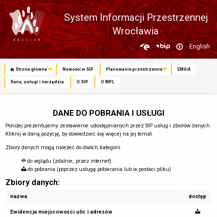
System Informacji Przestrzennej
Wrocławia
Zmień
English
język
Strona główna
Nowości w SIP
Planowanie przestrzenne
EMUiA
Dane, usługi i narzędzia
O SIP
O WPL
DANE DO POBRANIA I USŁUGI
Poniżej prezentujemy zestawienie udostępnianych przez SIP usług i zbiorów danych.
Kliknij w daną pozycję, by dowiedzieć się więcej na jej temat.
Zbiory danych mogą należeć do dwóch kategorii:
do wglądu (zdalnie, przez internet)
do pobrania (poprzez usługę pobierania lub w postaci pliku)
Zbiory danych:
nazwa
dostęp
Ewidencja miejscowości ulic i adresów