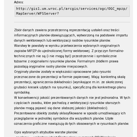
Adres:
http://gis1.um.wroc.pl/arcgis/services/ogc/OGC_mpzp/
MapServer/WFSServer?
Zbiór danych zawiera przestrzenną reprezentację ustaleń oraz treści
informacyjnych planów obowiązujących, wytworzoną na podstawie importu
danych wektorowych lub wektoryzacji rastrów rysunków planów.
Warstwy te powstały w wyniku przetworzenia wybranych oryginalnych
zapisów MPZP do ujednoliconej formy wektorowej. Z przyczyn formalno-
technicznych nie są (i nie mogą być) przestrzennie i symbolicznie
tożsame z oryginałami rysunków planów. Formalnym źródłem prawa
pozostają oryginalne rastry planów miejscowych.
Oryginały planów zostały w większości opracowane jako rysunki
przeznaczone do prezentacji w formie papierowej. Mają: konkretną skalę
prezentacji, ograniczenia dokładności (wynikające m.in. ze skończonej
grubości kresek użytych na rysunku), specyficzną dla konkretnego planu
symbolikę.
W konsekwencji jakość prezentowanych danych nie jest jednorodna. W tych
częściach zasobu, które pochodzą z wektoryzacji rysunków starszych
planów mogą pojawić się dane słabszej jakości (dokładności).
Prezentowane obiekty zostały sklasyfikowane w sposób umożliwiający ich
przeglądanie w jednolitej symbolice dla wszystkich planów. Użyte
oznaczenia graficzne nawiązują do tych stosowanych w rysunkach planów.
Opis wybranych atrybutów warstw planów: