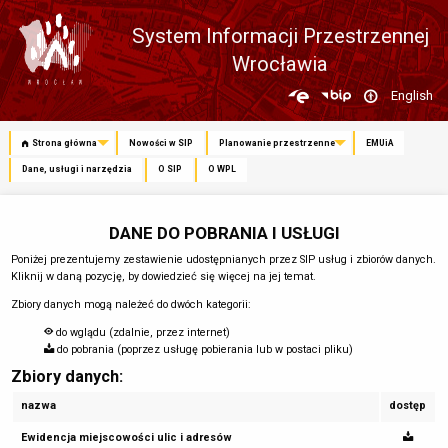
System Informacji Przestrzennej
Wrocławia
Zmień
English
język
Strona główna
Nowości w SIP
Planowanie przestrzenne
EMUiA
Dane, usługi i narzędzia
O SIP
O WPL
DANE DO POBRANIA I USŁUGI
Poniżej prezentujemy zestawienie udostępnianych przez SIP usług i zbiorów danych.
Kliknij w daną pozycję, by dowiedzieć się więcej na jej temat.
Zbiory danych mogą należeć do dwóch kategorii:
do wglądu (zdalnie, przez internet)
do pobrania (poprzez usługę pobierania lub w postaci pliku)
Zbiory danych:
nazwa
dostęp
Ewidencja miejscowości ulic i adresów