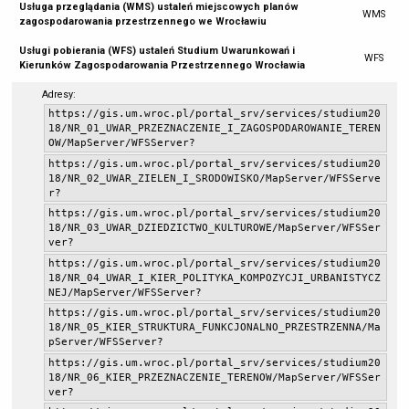
Usługa przeglądania (WMS) ustaleń miejscowych planów
WMS
zagospodarowania przestrzennego we Wrocławiu
Usługi pobierania (WFS) ustaleń Studium Uwarunkowań i
WFS
Kierunków Zagospodarowania Przestrzennego Wrocławia
Adresy:
https://gis.um.wroc.pl/portal_srv/services/studium20
18/NR_01_UWAR_PRZEZNACZENIE_I_ZAGOSPODAROWANIE_TEREN
OW/MapServer/WFSServer?
https://gis.um.wroc.pl/portal_srv/services/studium20
18/NR_02_UWAR_ZIELEN_I_SRODOWISKO/MapServer/WFSServe
r?
https://gis.um.wroc.pl/portal_srv/services/studium20
18/NR_03_UWAR_DZIEDZICTWO_KULTUROWE/MapServer/WFSSer
ver?
https://gis.um.wroc.pl/portal_srv/services/studium20
18/NR_04_UWAR_I_KIER_POLITYKA_KOMPOZYCJI_URBANISTYCZ
NEJ/MapServer/WFSServer?
https://gis.um.wroc.pl/portal_srv/services/studium20
18/NR_05_KIER_STRUKTURA_FUNKCJONALNO_PRZESTRZENNA/Ma
pServer/WFSServer?
https://gis.um.wroc.pl/portal_srv/services/studium20
18/NR_06_KIER_PRZEZNACZENIE_TERENOW/MapServer/WFSSer
ver?