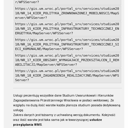
r/WFSServer?
https://gis.um.wroc.pl/portal_srv/services/studium20
18/NR_14_KIER_POLITYKA_ZROWNOWAZONEJ_MOBILNOSCI/MapS
erver/WFSServer?
https://gis.um.wroc.pl/portal_srv/services/studium20
18/NR_15_KIER_POLITYKA_INFRASTRUKTURY_TECHNICZNEJ_EN
ERGETYKA/MapServer/WFSServer?
https://gis.um.wroc.pl/portal_srv/services/studium20
18/NR_16_KIER_POLITYKA_INFRASTRUKTURY_TECHNICZNEJ_SI
ECI_KOMUNALNE/MapServer/WFSServer?
https://gis.um.wroc.pl/portal_srv/services/studium20
18/NR_17_KIER_OBSZARY_WYMAGAJACE_PRZEKSZTALCEN_I_REH
ABILITACJI/MapServer/WFSServer?
https://gis.um.wroc.pl/portal_srv/services/studium20
18/NR_18_KIER_ZAGADNIENIA_REALIZACYJNE/MapServer/WFS
Server?
Usługi prezentują wszystkie dane Studium Uwarunkowań i Kierunków
Zagospodarowania Przestrzennego Wrocławia w postaci wektorowej. Ze
względu na dużą ilość warstw każda plansza studium posiada dedykowaną
usługę.
Zakres danych jest tożsamy z uchwaloną wersją dokumentu. Kolejność
oraz ilość warstw jest taka sama jak w towarzyszącej
usłudze
przeglądania WMS
.