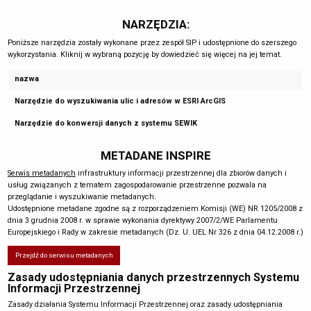
NARZĘDZIA:
Poniższe narzędzia zostały wykonane przez zespół SIP i udostępnione do szerszego
wykorzystania. Kliknij w wybraną pozycję by dowiedzieć się więcej na jej temat.
nazwa
Narzędzie do wyszukiwania ulic i adresów w ESRI ArcGIS
Narzędzie do konwersji danych z systemu SEWIK
METADANE INSPIRE
Serwis metadanych
infrastruktury informacji przestrzennej dla zbiorów danych i
usług związanych z tematem zagospodarowanie przestrzenne pozwala na
przeglądanie i wyszukiwanie metadanych.
Udostępnione metadane zgodne są z rozporządzeniem Komisji (WE) NR 1205/2008 z
dnia 3 grudnia 2008 r. w sprawie wykonania dyrektywy 2007/2/WE Parlamentu
Europejskiego i Rady w zakresie metadanych (Dz. U. UEL Nr 326 z dnia 04.12.2008 r.)
Przejdź do serwisu metadanych
Zasady udostępniania danych przestrzennych Systemu
Informacji Przestrzennej
Zasady działania Systemu Informacji Przestrzennej oraz zasady udostępniania