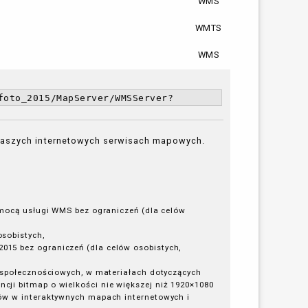
WMS
WMTS
WMS
foto_2015/MapServer/WMSServer?
 naszych internetowych serwisach mapowych.
omocą usługi WMS bez ograniczeń (dla celów
sobistych,
15 bez ograniczeń (dla celów osobistych,
i społecznościowych, w materiałach dotyczących
ji bitmap o wielkości nie większej niż 1920×1080
nów w interaktywnych mapach internetowych i