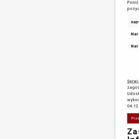
Poniż
pozyc
naz
Nar
Nar
Serw
zagos
Udost
wykon
04.12
Prz
Za