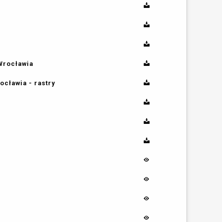
Wrocławia
cławia - rastry