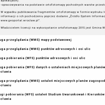
aplikacjach).
-opracowywania na podstawie ortofotomapy pochodnych warstw przestr
W wypadku publikowania fragmentów ortofotomapy w formie wydruku lu
informacji o ich pochodzeniu poprzez dodanie „Źródło System Informacj
www.geoportal.wroclaw.pl”.
Właścicielem licencji na wykorzystanie ortofotomapy 2015 jest Gmina W
uga przeglądania (WMS) mapy podstawowej
uga przeglądania (WMS) punktów adresowych i osi ulic
uga pobierania (WFS) punktów adresowych i osi ulic
uga pobierania (WFS) danych o ustaleniach miejscowych plan
ocławia
uga przeglądania (WMS) ustaleń miejscowych planów zagospo
ocławiu
ugi pobierania (WFS) ustaleń Studium Uwarunkowań i Kierunk
ocławia