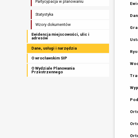
Partycypacja w planowaniu
Ewi
Statystyka
Dan
Wzory dokumentów
Gra
Ewidencja miejscowości, ulic i
adresów
Ust
Dane, usługi i narzędzia
Rys
O wrocławskim SIP
Wod
O Wydziale Planowania
Przestrzennego
Tra
Wyp
Pod
Ort
Ort
Ort