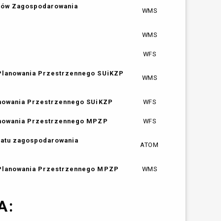
nków Zagospodarowania
WMS
WMS
WFS
 Planowania Przestrzennego SUiKZP
WMS
anowania Przestrzennego SUiKZP
WFS
lanowania Przestrzennego MPZP
WFS
matu zagospodarowania
ATOM
 Planowania Przestrzennego MPZP
WMS
A: