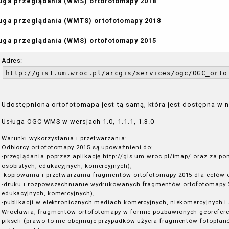
uga przeglądania (WMS) ortofotomapy 2018
uga przeglądania (WMTS) ortofotomapy 2018
uga przeglądania (WMS) ortofotomapy 2015
Adres:
http://gis1.um.wroc.pl/arcgis/services/ogc/OGC_orto
Udostępniona ortofotomapa jest tą samą, która jest dostępna w
Usługa OGC WMS w wersjach 1.0, 1.1.1, 1.3.0
Warunki wykorzystania i przetwarzania:
Odbiorcy ortofotomapy 2015 są upoważnieni do:
-przeglądania poprzez aplikację http://gis.um.wroc.pl/imap/ oraz za p
osobistych, edukacyjnych, komercyjnych),
-kopiowania i przetwarzania fragmentów ortofotomapy 2015 dla celów o
-druku i rozpowszechnianie wydrukowanych fragmentów ortofotomapy 20
edukacyjnych, komercyjnych),
-publikacji w elektronicznych mediach komercyjnych, niekomercyjnych 
Wrocławia, fragmentów ortofotomapy w formie pozbawionych georeferenc
pikseli (prawo to nie obejmuje przypadków użycia fragmentów fotopla